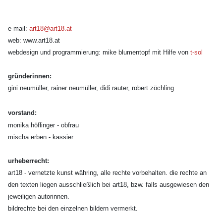
e-mail:
art18@art18.at
web: www.art18.at
webdesign und programmierung: mike blumentopf mit Hilfe von
t-sol
gründerinnen:
gini neumüller,
rainer neumüller,
didi rauter,
robert zöchling
vorstand:
monika höflinger - obfrau
mischa erben - kassier
urheberrecht:
art18 - vernetzte kunst währing, alle rechte vorbehalten. die rechte an
den texten liegen ausschließlich bei art18, bzw. falls ausgewiesen den
jeweiligen autorinnen.
bildrechte bei den einzelnen bildern vermerkt.