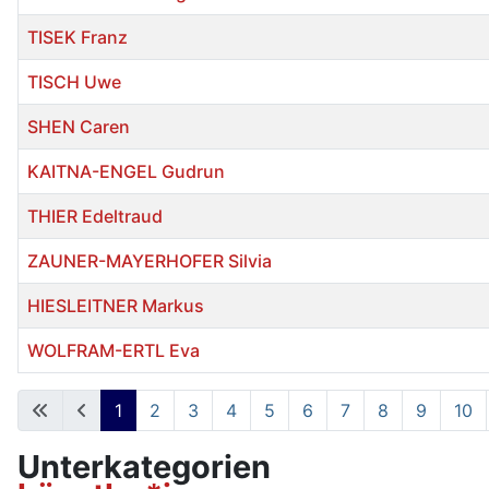
TISEK Franz
TISCH Uwe
SHEN Caren
KAITNA-ENGEL Gudrun
THIER Edeltraud
ZAUNER-MAYERHOFER Silvia
HIESLEITNER Markus
WOLFRAM-ERTL Eva
Beiträge
1
2
3
4
5
6
7
8
9
10
Unterkategorien