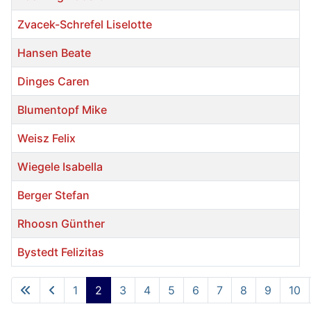
Zvacek-Schrefel Liselotte
Hansen Beate
Dinges Caren
Blumentopf Mike
Weisz Felix
Wiegele Isabella
Berger Stefan
Rhoosn Günther
Bystedt Felizitas
Beiträge
1
2
3
4
5
6
7
8
9
10
Seite 2 von 15