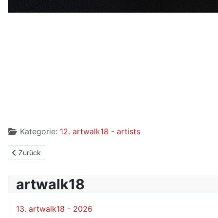
Kategorie:
12. artwalk18 - artists
Vorheriger Beitrag: Ute Walter-Scherzinger
Zurück
artwalk18
13. artwalk18 - 2026