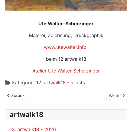
Ute Walter-Scherzinger
Malerei, Zeichnung, Druckgraphik
www.utewalter.info
beim 12.artwalk18
Atelier Ute Walter-Scherzinger
Kategorie:
12. artwalk18 - artists
Vorheriger Beitrag: Ute Kaiserreiner
Nächster Bei
Zurück
Weiter
artwalk18
13. artwalk18 - 2026