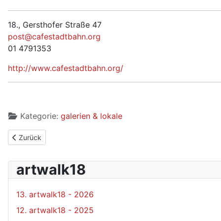
18., Gersthofer Straße 47
post@cafestadtbahn.org
01 4791353
http://www.cafestadtbahn.org/
Kategorie:
galerien & lokale
Vorheriger Beitrag: Cafe Schopenhauer
Zurück
artwalk18
13. artwalk18 - 2026
12. artwalk18 - 2025