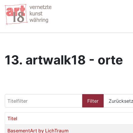
13. artwalk18 - orte
Titelfilter
Filter
Zurückset
Titel
BasementArt by LichTraum