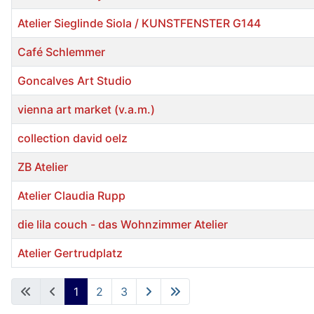
Atelier Sieglinde Siola / KUNSTFENSTER G144
Café Schlemmer
Goncalves Art Studio
vienna art market (v.a.m.)
collection david oelz
ZB Atelier
Atelier Claudia Rupp
die lila couch - das Wohnzimmer Atelier
Atelier Gertrudplatz
Beiträge
1
2
3