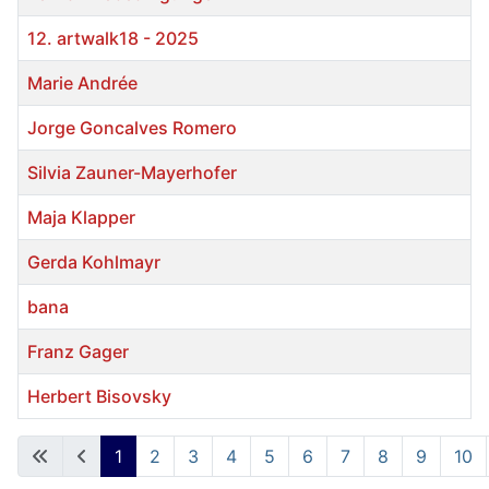
12. artwalk18 - 2025
Marie Andrée
Jorge Goncalves Romero
Silvia Zauner-Mayerhofer
Maja Klapper
Gerda Kohlmayr
bana
Franz Gager
Herbert Bisovsky
Beiträge
1
2
3
4
5
6
7
8
9
10
Seite 1 von 10