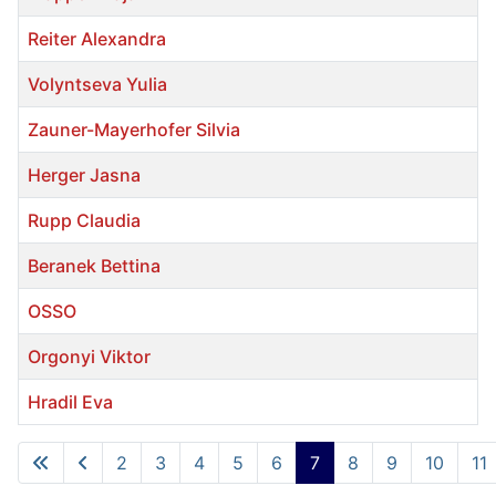
Reiter Alexandra
Volyntseva Yulia
Zauner-Mayerhofer Silvia
Herger Jasna
Rupp Claudia
Beranek Bettina
OSSO
Orgonyi Viktor
Hradil Eva
Beiträge
2
3
4
5
6
7
8
9
10
11
Seite 7 von 13