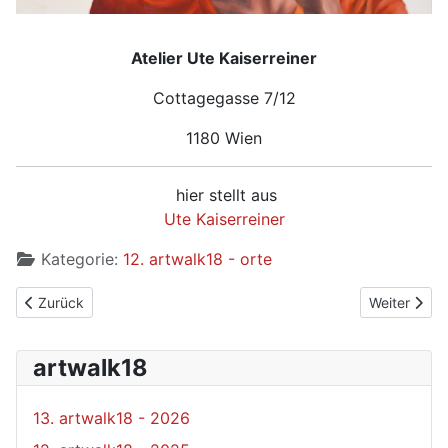
Atelier Ute Kaiserreiner
Cottagegasse 7/12
1180 Wien
hier stellt aus
Ute Kaiserreiner
Kategorie:
12. artwalk18 - orte
Vorheriger Beitrag: 18 - Stiegenhaus
Nächster Bei
Zurück
Weiter
artwalk18
13. artwalk18 - 2026