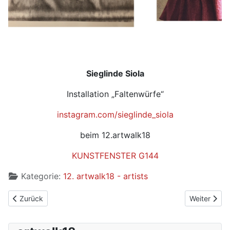
Sieglinde Siola
Installation „Faltenwürfe“
instagram.com/sieglinde_siola
beim 12.artwalk18
KUNSTFENSTER G144
Kategorie:
12. artwalk18 - artists
Vorheriger Beitrag: Seline
Nächster Be
Zurück
Weiter