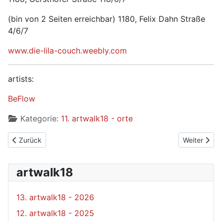
(bin von 2 Seiten erreichbar) 1180, Felix Dahn Straße
4/6/7
www.die-lila-couch.weebly.com
artists:
BeFlow
Kategorie:
11. artwalk18 - orte
Vorheriger Beitrag: collection david oelz
Nächster Be
Zurück
Weiter
artwalk18
13. artwalk18 - 2026
12. artwalk18 - 2025