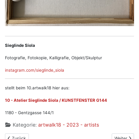
Sieglinde Siola
Fotografie, Fotokopie, Kalligrafie, Objekt/Skulptur
instagram.com/sieglinde_siola
stellt beim 10.artwalk18 hier aus:
10 - Atelier Sieglinde Siola / KUNSTFENSTER G144
1180 - Gentzgasse 144/1
Kategorie:
artwalk18 - 2023 - artists
Vorheriger Beitrag: Ois Stephan
Nächster Be
Zurück
Weiter